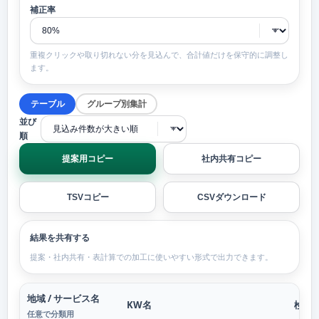
補正率
重複クリックや取り切れない分を見込んで、合計値だけを保守的に調整し
ます。
テーブル
グループ別集計
並び
順
提案用コピー
社内共有コピー
TSVコピー
CSVダウンロード
結果を共有する
提案・社内共有・表計算での加工に使いやすい形式で出力できます。
地域 / サービス名
KW名
検索V
任意で分類用