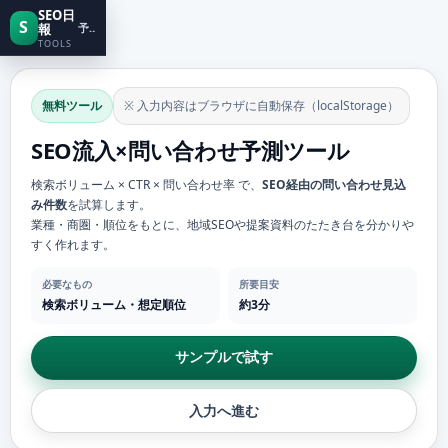
SEO日
S
報
予測
TOOLS
無料ツール
※ 入力内容はブラウザに自動保存（localStorage）
SEO流入×問い合わせ予測ツール
検索ボリューム × CTR × 問い合わせ率 で、
SEO経由の問い合わせ見込
み件数
を試算します。
業種・商圏・順位をもとに、地域SEOや提案資料のたたき台を分かりや
すく作れます。
必要なもの
所要目安
検索ボリューム・想定順位
約3分
サンプルで試す
入力へ進む